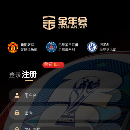
送
18
元
注册
登录