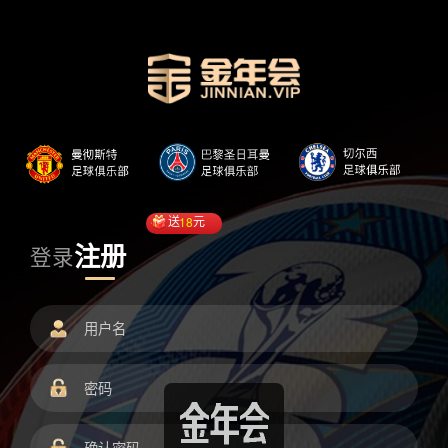
送
18
元
注册
登录