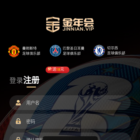
送
18
元
注册
登录